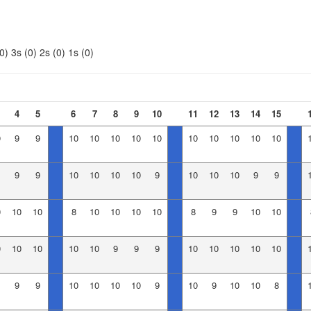
0)
3s (0)
2s (0)
1s (0)
4
5
6
7
8
9
10
11
12
13
14
15
0
9
9
10
10
10
10
10
10
10
10
10
10
9
9
10
10
10
10
9
10
10
10
9
9
0
10
10
8
10
10
10
10
8
9
9
10
10
0
10
10
10
10
9
9
9
10
10
10
10
10
9
9
10
10
10
10
9
10
9
10
10
8