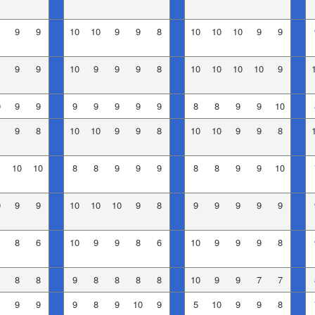
9
9
10
10
9
9
8
10
10
10
9
9
9
9
10
9
9
9
8
10
10
10
10
9
0
9
9
9
9
9
9
9
8
8
9
9
10
9
8
10
10
9
9
8
10
10
9
9
8
10
10
8
8
9
9
9
8
8
9
9
10
0
9
9
10
10
10
9
8
9
9
9
9
9
8
6
10
9
9
8
6
10
9
9
9
8
8
8
9
8
8
8
8
10
9
9
7
7
9
9
9
8
9
10
9
5
10
9
9
8